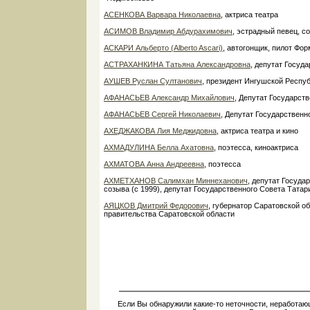
АСЕНКОВА Варвара Николаевна
, актриса театра
АСИМОВ Владимир Абдурахимович
, эстрадный певец, с
АСКАРИ Альберто (Alberto Ascari)
, автогонщик, пилот Фо
АСТРАХАНКИНА Татьяна Александровна
, депутат Госуд
АУШЕВ Руслан Султанович
, президент Ингушской Респу
АФАНАСЬЕВ Александр Михайлович
, Депутат Государст
АФАНАСЬЕВ Сергей Николаевич
, Депутат Государствен
АХЕДЖАКОВА Лия Меджидовна
, актриса театра и кино
АХМАДУЛИНА Белла Ахатовна
, поэтесса, киноактриса
АХМАТОВА Анна Андреевна
, поэтесса
АХМЕТХАНОВ Салимхан Миннеханович
, депутат Госуда
созыва (с 1999), депутат Государственного Совета Татари
АЯЦКОВ Дмитрий Федорович
, губернатор Саратовской о
правительства Саратовской области
Если Вы обнаружили какие-то неточности, неработаю