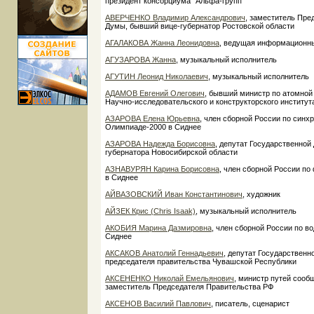
президент консорциума "Альфа-групп"
АВЕРЧЕНКО Владимир Александрович
, заместитель Пре
Думы, бывший вице-губернатор Ростовской области
АГАЛАКОВА Жанна Леонидовна
, ведущая информационн
АГУЗАРОВА Жанна
, музыкальный исполнитель
АГУТИН Леонид Николаевич
, музыкальный исполнитель
АДАМОВ Евгений Олегович
, бывший министр по атомной
Научно-исследовательского и конструкторского институт
АЗАРОВА Елена Юрьевна
, член сборной России по синх
Олимпиаде-2000 в Сиднее
АЗАРОВА Надежда Борисовна
, депутат Государственно
губернатора Новосибирской области
АЗНАВУРЯН Карина Борисовна
, член сборной России п
в Сиднее
АЙВАЗОВСКИЙ Иван Константинович
, художник
АЙЗЕК Крис (Chris Isaak)
, музыкальный исполнитель
АКОБИЯ Марина Дазмировна
, член сборной России по в
Сиднее
АКСАКОВ Анатолий Геннадьевич
, депутат Государствен
председателя правительства Чувашской Республики
АКСЕНЕНКО Николай Емельянович
, министр путей соо
заместитель Председателя Правительства РФ
АКСЕНОВ Василий Павлович
, писатель, сценарист