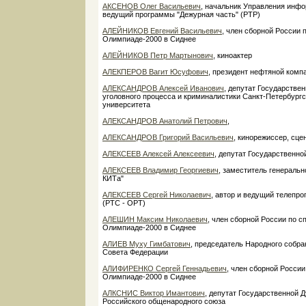
АКСЕНОВ Олег Васильевич
, начальник Управления инф
ведущий программы "Дежурная часть" (РТР)
АЛЕЙНИКОВ Евгений Васильевич
, член сборной России 
Олимпиаде-2000 в Сиднее
АЛЕЙНИКОВ Петр Мартынович
, киноактер
АЛЕКПЕРОВ Вагит Юсуфович
, президент нефтяной ком
АЛЕКСАНДРОВ Алексей Иванович
, депутат Государств
уголовного процесса и криминалистики Санкт-Петербургс
университета
АЛЕКСАНДРОВ Анатолий Петрович
,
АЛЕКСАНДРОВ Григорий Васильевич
, кинорежиссер, сце
АЛЕКСЕЕВ Алексей Алексеевич
, депутат Государственн
АЛЕКСЕЕВ Владимир Георгиевич
, заместитель генеральн
КИТа"
АЛЕКСЕЕВ Сергей Николаевич
, автор и ведущий телепр
(РТС - ОРТ)
АЛЕШИН Максим Николаевич
, член сборной России по с
Олимпиаде-2000 в Сиднее
АЛИЕВ Муху Гимбатович
, председатель Народного cобра
Совета Федерации
АЛИФИРЕНКО Сергей Геннадьевич
, член сборной России
Олимпиаде-2000 в Сиднее
АЛКСНИС Виктор Имантович
, депутат Государственной 
Российского общенародного союза