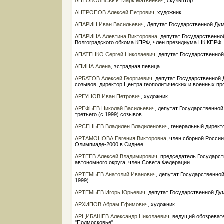
АНТОКОЛЬСКИЙ Марк Матвеевич
, скульптор
АНТРОПОВ Алексей Петрович
, художник
АПАРИН Иван Васильевич
, Депутат Государственной Ду
АПАРИНА Алевтина Викторовна
, депутат Государственн
Волгоградского обкома КПРФ, член президиума ЦК КПРФ
АПАТЕНКО Сергей Николаевич
, депутат Государственно
АПИНА Алена
, эстрадная певица
АРБАТОВ Алексей Георгиевич
, депутат Государственной 
созывов, директор Центра геополитических и военных пр
АРГУНОВ Иван Петрович
, художник
АРЕФЬЕВ Николай Васильевич
, депутат Государственной
третьего (с 1999) созывов
АРСЕНЬЕВ Владилен Владиленович
, генеральный дирек
АРТАМОНОВА Евгения Викторовна
, член сборной России
Олимпиаде-2000 в Сиднее
АРТЕЕВ Алексей Владимирович
, председатель Государс
автономного округа, член Совета Федерации
АРТЕМЬЕВ Анатолий Иванович
, депутат Государственно
1999)
АРТЕМЬЕВ Игорь Юрьевич
, депутат Государственной Ду
АРХИПОВ Абрам Ефимович
, художник
АРЦИБАШЕВ Александр Николаевич
, ведущий обозреват
"Подмосковье"