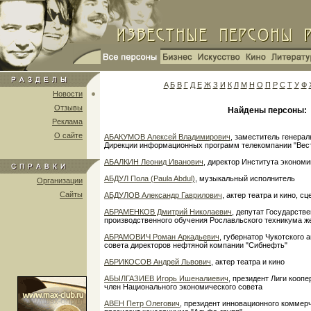
A
Б
В
Г
Д
Е
Ж
З
И
К
Л
М
Н
О
П
Р
С
Т
У
Ф
Новости
Отзывы
Найдены персоны:
Реклама
О сайте
АБАКУМОВ Алексей Владимирович
, заместитель генерал
Дирекции информационных программ телекомпании "Вес
АБАЛКИН Леонид Иванович
, директор Института эконом
АБДУЛ Пола (Paula Abdul)
, музыкальный исполнитель
Организации
Сайты
АБДУЛОВ Александр Гаврилович
, актер театра и кино, с
АБРАМЕНКОВ Дмитрий Николаевич
, депутат Государств
производственного обучения Рославльского техникума ж
АБРАМОВИЧ Роман Аркадьевич
, губернатор Чукотского 
совета директоров нефтяной компании "Сибнефть"
АБРИКОСОВ Андрей Львович
, актер театра и кино
АБЫЛГАЗИЕВ Игорь Ишеналиевич
, президент Лиги кооп
член Национального экономического совета
АВЕН Петр Олегович
, президент инновационного коммерч