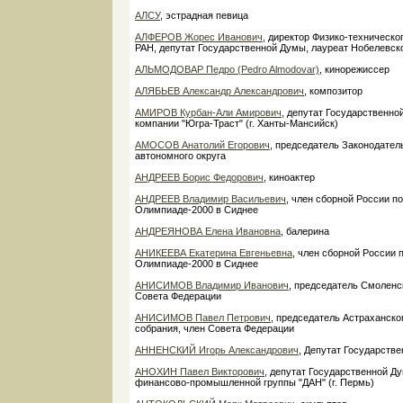
АЛСУ
, эстрадная певица
АЛФЕРОВ Жорес Иванович
, директор Физико-техническо
РАН, депутат Государственной Думы, лауреат Нобелевск
АЛЬМОДОВАР Педро (Pedro Almodovar)
, кинорежиссер
АЛЯБЬЕВ Александр Александрович
, композитор
АМИРОВ Курбан-Али Амирович
, депутат Государственн
компании "Югра-Траст" (г. Ханты-Мансийск)
АМОСОВ Анатолий Егорович
, председатель Законодател
автономного округа
АНДРЕЕВ Борис Федорович
, киноактер
АНДРЕЕВ Владимир Васильевич
, член сборной России по
Олимпиаде-2000 в Сиднее
АНДРЕЯНОВА Елена Ивановна
, балерина
АНИКЕЕВА Екатерина Евгеньевна
, член сборной России 
Олимпиаде-2000 в Сиднее
АНИСИМОВ Владимир Иванович
, председатель Смоленс
Совета Федерации
АНИСИМОВ Павел Петрович
, председатель Астраханско
собрания, член Совета Федерации
АННЕНСКИЙ Игорь Александрович
, Депутат Государств
АНОХИН Павел Викторович
, депутат Государственной Д
финансово-промышленной группы "ДАН" (г. Пермь)